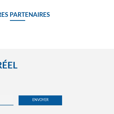
Agoé Education presentation semaine du numérique 2018
ES PARTENAIRES
AGOE LAUREAT 2018
RÉEL