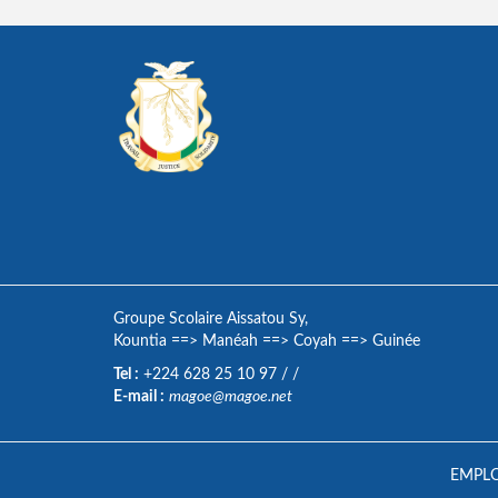
Groupe Scolaire Aissatou Sy,
Kountia
==>
Manéah
==>
Coyah
==>
Guinée
Tel :
+224 628 25 10 97
/
/
E-mail :
magoe@magoe.net
EMPLO