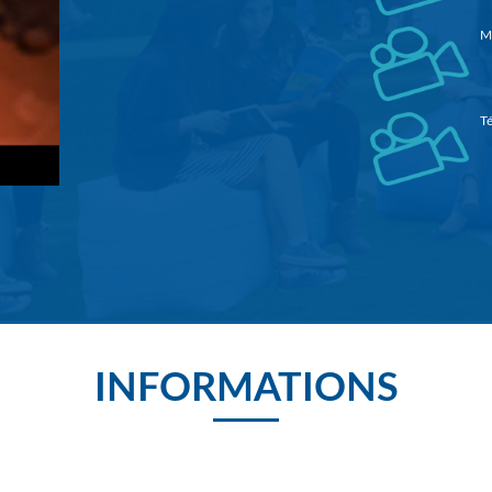
M
Té
3è
Re
INFORMATIONS
l
S