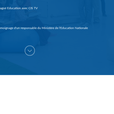
agoé Education avec CIS TV
moignage d'un responsable du Ministère de l'Education Nationale
me prix Orange de entrepreneuriat social (Guinée 2018)
portage sur Magoé Education dans le journal de la RTG
ancement de magoé éducation 1
pot Magoé Magoé Education