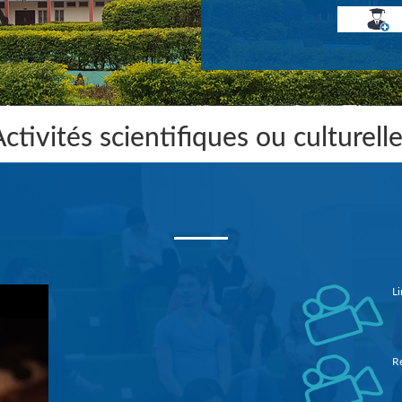
ctivités scientifiques ou culturell
Li
Re