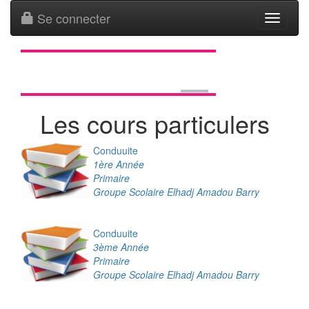
Se connecter
Toggle
navigati
Les cours particulers
Conduuite
1ère Année
Primaire
Groupe Scolaire Elhadj Amadou Barry
Conduuite
3ème Année
Primaire
Groupe Scolaire Elhadj Amadou Barry