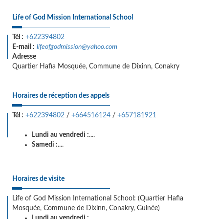
Life of God Mission International School
Tél :
+622394802
E-mail :
lifeofgodmission@yahoo.com
Adresse
Quartier Hafia Mosquée, Commune de Dixinn, Conakry
Horaires de réception des appels
Tél :
+622394802
/
+664516124
/
+657181921
Lundi au vendredi :
....
Samedi :
....
Horaires de visite
Life of God Mission International School: (Quartier Hafia
Mosquée, Commune de Dixinn, Conakry, Guinée)
Lundi au vendredi :
...