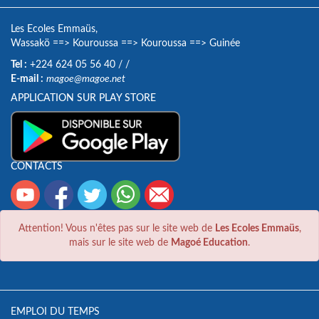
Les Ecoles Emmaüs,
Wassakö
==>
Kouroussa
==>
Kouroussa
==>
Guinée
Tel :
+224 624 05 56 40
/
/
E-mail :
magoe@magoe.net
APPLICATION SUR PLAY STORE
CONTACTS
Attention! Vous n'êtes pas sur le site web de
Les Ecoles Emmaüs
,
mais sur le site web de
Magoé Education
.
EMPLOI DU TEMPS