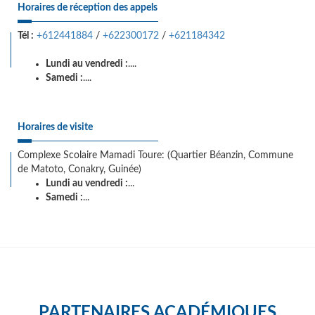
Horaires de réception des appels
Tél :
+612441884
/
+622300172
/
+621184342
Lundi au vendredi :
....
Samedi :
....
Horaires de visite
Complexe Scolaire Mamadi Toure: (Quartier Béanzin, Commune
de Matoto, Conakry, Guinée)
Lundi au vendredi :
...
Samedi :
...
PARTENAIRES ACADÉMIQUES