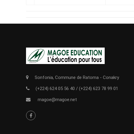
Sonfonia, Commune de Ratoma - Conakry
(+224) 624 05 56 40
/
(+224) 623 78 99 01
magoe@magoe.net