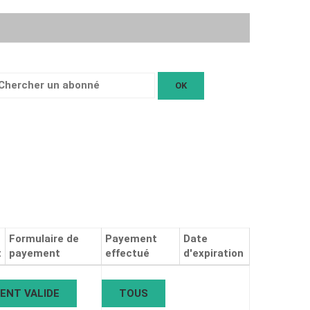
hercher
n
bonné:
Formulaire de
Payement
Date
t
payement
effectué
d'expiration
ENT VALIDE
TOUS