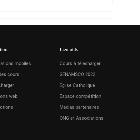
tion
Lien utils
cations mobiles
Cours à télécharger
des cours
SENAMSCO 2022
charger
Eglise Catholique
ions web
Espace compétition
ctions
Médias partenaires
ONG et Associations