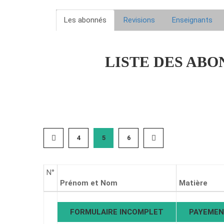
Les abonnés
Revisions
Enseignants
LISTE DES ABO
4
5
6
N°
Prénom et Nom
Matière
FORMULAIRE INCOMPLET
PAYEMEN