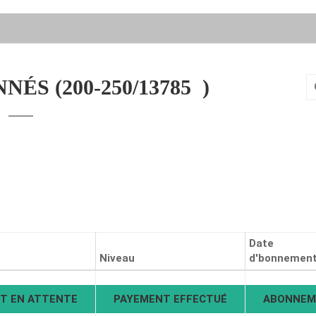
NNÉS (
200-250/13785
)
C
u
a
Date
Niveau
d'bonnemen
T EN ATTENTE
PAYEMENT EFFECTUÉ
ABONNEM