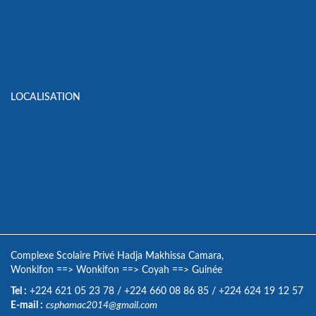
LOCALISATION
Complexe Scolaire Privé Hadja Makhissa Camara,
Wonkifon
==>
Wonkifon
==>
Coyah
==>
Guinée
Tel :
+224 621 05 23 78
/
+224 660 08 86 85
/
+224 624 19 12 57
E-mail :
csphamac2014@gmail.com