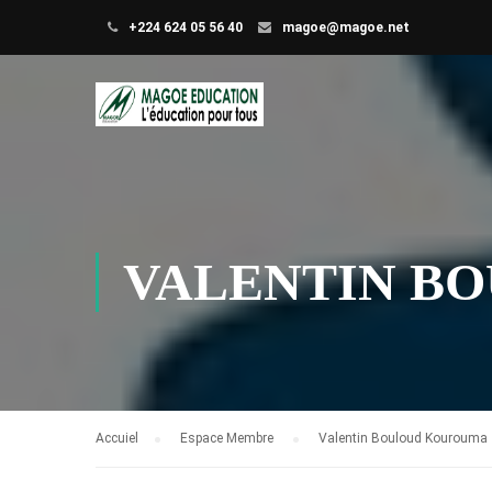
+224 624 05 56 40
magoe@magoe.net
VALENTIN B
Accuiel
Espace Membre
Valentin Bouloud Kourouma