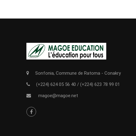
Sonfonia, Commune de Ratoma - Conakry
(+224) 624 05 56 40
/
(+224) 623 78 99 01
magoe@magoe.net