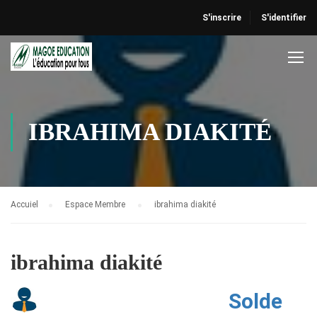
S'inscrire
S'identifier
IBRAHIMA DIAKITÉ
Accuiel
Espace Membre
ibrahima diakité
ibrahima diakité
Solde