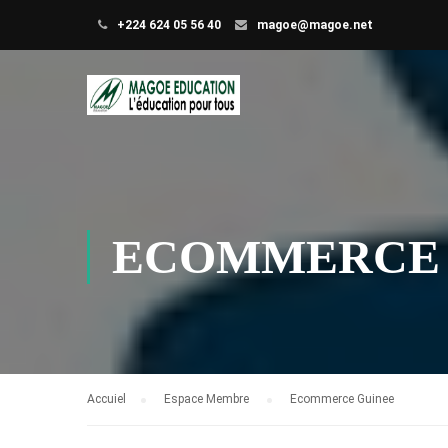
+224 624 05 56 40
magoe@magoe.net
ECOMMERCE 
Accuiel
Espace Membre
Ecommerce Guinee