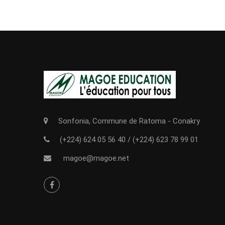
Sonfonia, Commune de Ratoma - Conakry
(+224) 624 05 56 40
/
(+224) 623 78 99 01
magoe@magoe.net