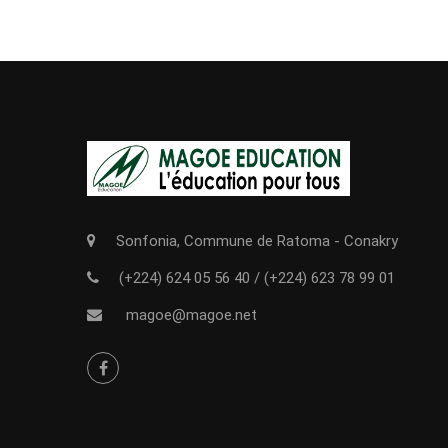
Sonfonia, Commune de Ratoma - Conakry
(+224) 624 05 56 40
/
(+224) 623 78 99 01
magoe@magoe.net