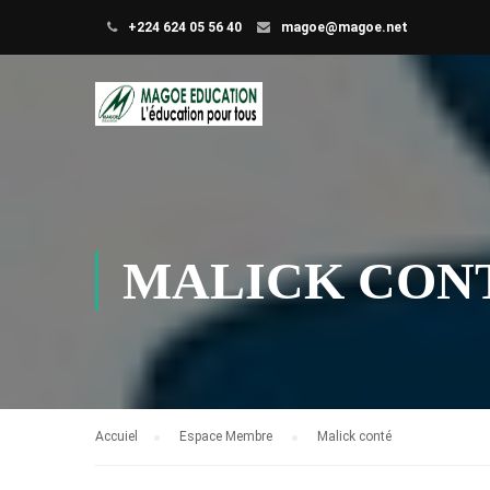
+224 624 05 56 40
magoe@magoe.net
MALICK CON
Accuiel
Espace Membre
Malick conté