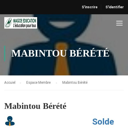
S'inscrire
S'identifier
MABINTOU BÉRÉTÉ
Accuiel
Espace Membre
Mabintou Bérété
Mabintou Bérété
Solde