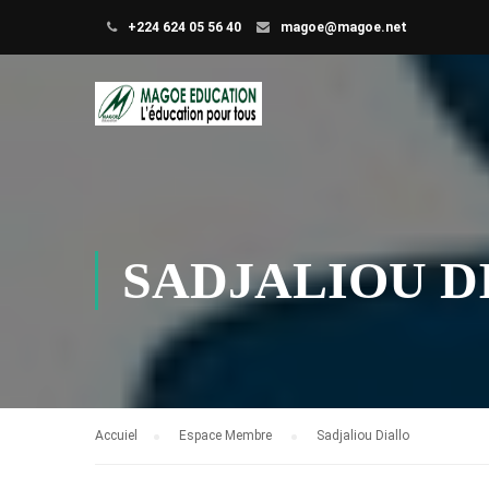
+224 624 05 56 40
magoe@magoe.net
SADJALIOU D
Accuiel
Espace Membre
Sadjaliou Diallo