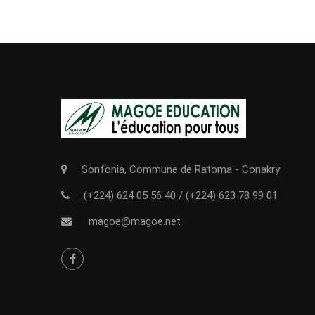
Sonfonia, Commune de Ratoma - Conakry
(+224) 624 05 56 40
/
(+224) 623 78 99 01
magoe@magoe.net