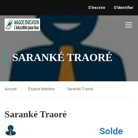
S'inscrire
S'identifier
SARANKÉ TRAORÉ
Accuiel
Espace Membre
Saranké Traoré
Saranké Traoré
Solde