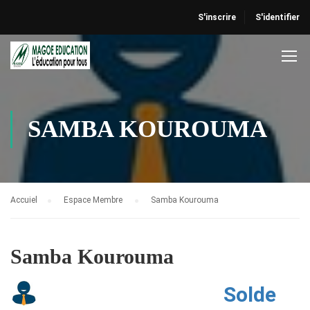
S'inscrire
S'identifier
SAMBA KOUROUMA
Accuiel
Espace Membre
Samba Kourouma
Samba Kourouma
Solde