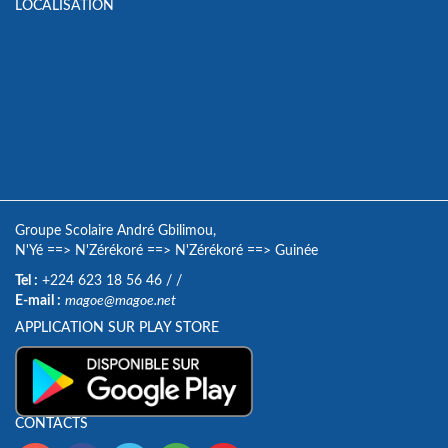
LOCALISATION
Groupe Scolaire André Gbilimou,
N'Yé
==>
N'Zérékoré
==>
N'Zérékoré
==>
Guinée
Tel :
+224 623 18 56 46
/
/
E-mail :
magoe@magoe.net
APPLICATION SUR PLAY STORE
CONTACTS