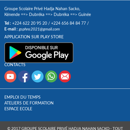
Groupe Scolaire Privé Hadja Nahan Sacko,
Kénende
==>
Dubréka
==>
Dubréka
==>
Guinée
Tel :
+224 622 20 95 20
/
+224 656 84 84 77
/
E-mail :
gsphns2021@gmail.com
APPLICATION SUR PLAY STORE
CONTACTS
EMPLOI DU TEMPS
ATELIERS DE FORMATION
ESPACE ECOLE
© 2017 GROUPE SCOLAIRE PRIVÉ HADJA NAHAN SACKO - TOUT