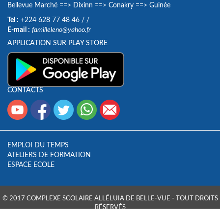
Bellevue Marché
==>
Dixinn
==>
Conakry
==>
Guinée
Tel :
+224 628 77 48 46
/
/
E-mail :
familleleno@yahoo.fr
APPLICATION SUR PLAY STORE
CONTACTS
EMPLOI DU TEMPS
ATELIERS DE FORMATION
ESPACE ECOLE
© 2017 COMPLEXE SCOLAIRE ALLÉLUIA DE BELLE-VUE - TOUT DROITS
RÉSERVÉS