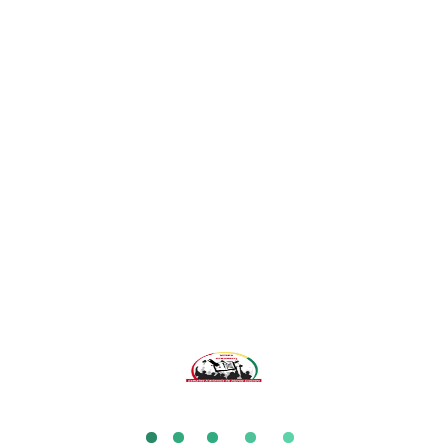
Kissidougou
Faranah
Kankan
Kankan