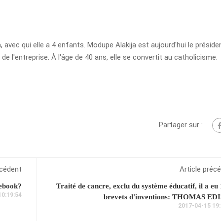
avec qui elle a 4 enfants. Modupe Alakija est aujourd'hui le préside
e l'entreprise. À l'âge de 40 ans, elle se convertit au catholicisme.
Partager sur :
écédent
Article préc
cebook?
Traité de cancre, exclu du système éducatif, il a eu
10:19:54
brevets d'inventions: THOMAS ED
2017-04-15 19: