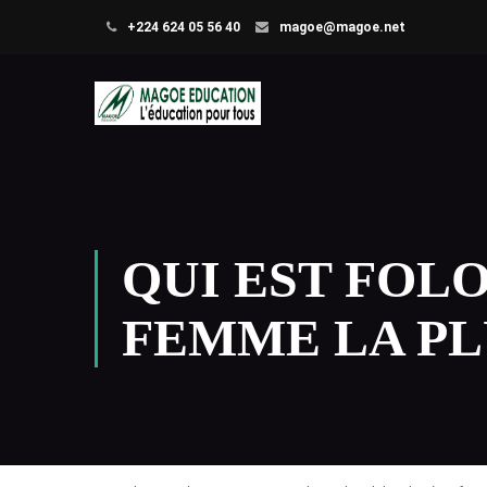
+224 624 05 56 40
magoe@magoe.net
QUI EST FOL
FEMME LA PL