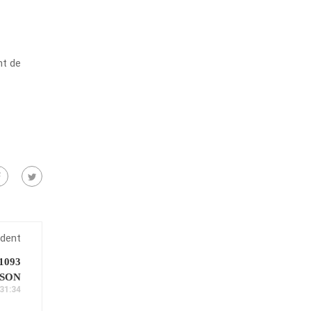
nt de
édent
 1093
ISON
31:34