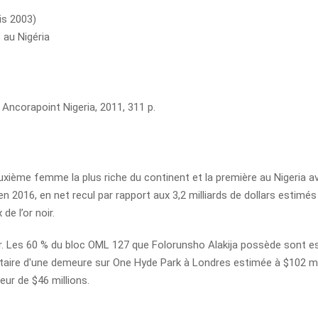
is 2003)
 au Nigéria
, Ancorapoint Nigeria, 2011, 311 p.
euxième femme la plus riche du continent et la première au Nigeria a
en 2016, en net recul par rapport aux 3,2 milliards de dollars estimés
e l’or noir.
our. Les 60 % du bloc OML 127 que Folorunsho Alakija possède sont 
riétaire d'une demeure sur One Hyde Park à Londres estimée à $102 mi
eur de $46 millions.