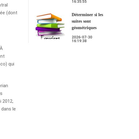
16:35:55
tral
iée (dont
Déterminer si les
suites sont
géométriques
2026-07-30
16:19:38
 À
ent
co) qui
rian
es
i 2012,
 dans le