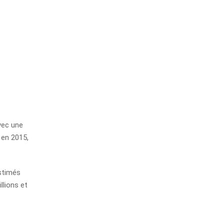
vec une
 en 2015,
estimés
llions et