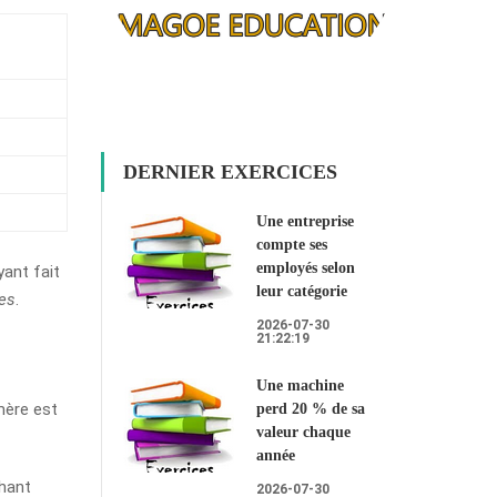
DERNIER EXERCICES
Une entreprise
compte ses
employés selon
yant fait
leur catégorie
es
.
2026-07-30
21:22:19
Une machine
mère est
perd 20 % de sa
valeur chaque
année
chant
2026-07-30