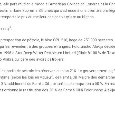
ère, elle part étudier la mode à l'American College de Londres et la Cen
estimentaire Supreme Stitches qui s'adresse à une clientèle privilég
remporte le prix du meilleur designer/styliste au Nigeria
2
eality
.
 prospection de pétrole, le bloc OPL 216, large de 250 000 hectares.
qui les revendent à des groupes étrangers, Folorunsho Alakija décid
 en 1996 à Star Deep Water Petroleum Limited (filiale à 100 % de Texa
Alakija qui gère ses avoirs pétroliers.
 de barils de pétrole les réserves du bloc 216. Le gouvernement nigé
time (selon les lois en vigueur), de Famfa Oil. Malgré des démarch
0 % additionnel de Famfa Oil, portant sa participation à 50 %. En ma
t ordonne la restitution des 50 % de Famfa Oil à Folorunsho Alakija