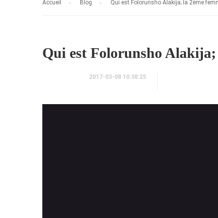
Accueil
Blog
Qui est Folorunsho Alakija; la 2ème femm
Qui est Folorunsho Alakija;
2017-03-08 10:38:25