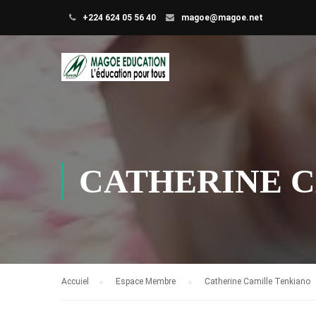
+224 624 05 56 40
magoe@magoe.net
CATHERINE 
Accuiel
Espace Membre
Catherine Camille Tenkiano