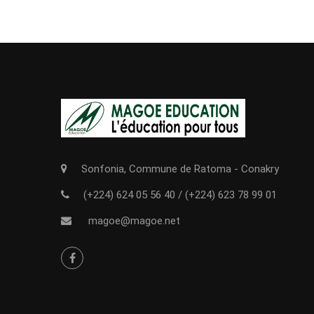
Sonfonia, Commune de Ratoma - Conakry
(+224) 624 05 56 40
/
(+224) 623 78 99 01
magoe@magoe.net