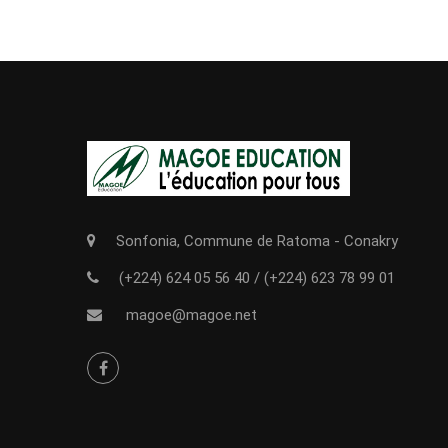
Sonfonia, Commune de Ratoma - Conakry
(+224) 624 05 56 40
/
(+224) 623 78 99 01
magoe@magoe.net