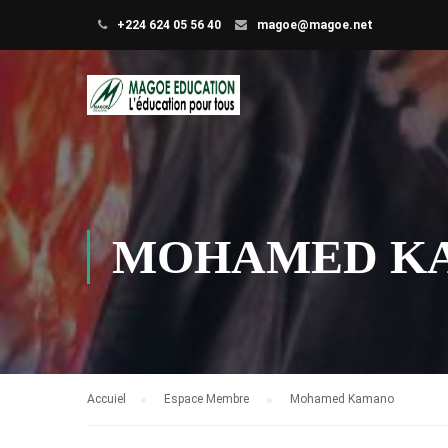
+224 624 05 56 40
magoe@magoe.net
MOHAMED K
Accuiel
Espace Membre
Mohamed Kamano