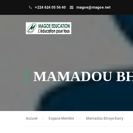
+224 624 05 56 40
magoe@magoe.net
MAMADOU BH
Accuiel
Espace Membre
Mamadou Bhoye Barry