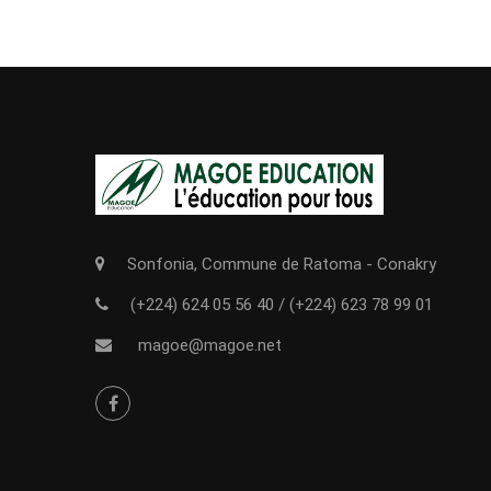
Sonfonia, Commune de Ratoma - Conakry
(+224) 624 05 56 40
/
(+224) 623 78 99 01
magoe@magoe.net