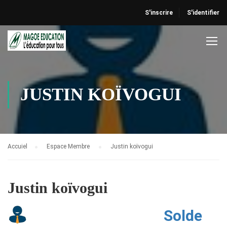
S'inscrire
S'identifier
JUSTIN KOÏVOGUI
Accuiel
Espace Membre
Justin koïvogui
Justin koïvogui
Solde