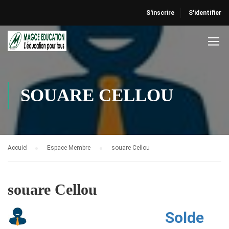
S'inscrire
S'identifier
SOUARE CELLOU
Accuiel
Espace Membre
souare Cellou
souare Cellou
Solde