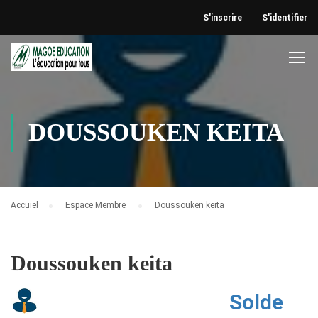
S'inscrire
S'identifier
DOUSSOUKEN KEITA
Accuiel
Espace Membre
Doussouken keita
Doussouken keita
Solde