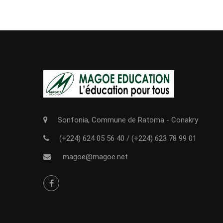
Sonfonia, Commune de Ratoma - Conakry
(+224) 624 05 56 40
/
(+224) 623 78 99 01
magoe@magoe.net