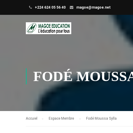
+224 624 05 56 40
magoe@magoe.net
FODÉ MOUSS
Accuiel
Espace Membre
Fodé Moussa Sylla