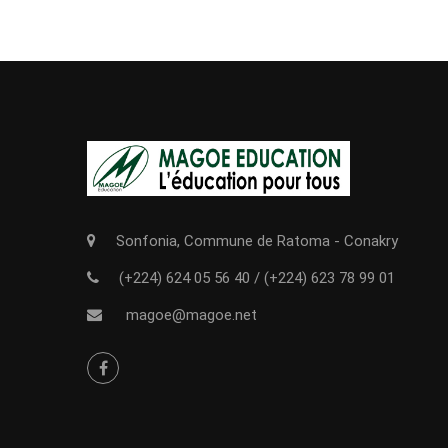
Sonfonia, Commune de Ratoma - Conakry
(+224) 624 05 56 40
/
(+224) 623 78 99 01
magoe@magoe.net