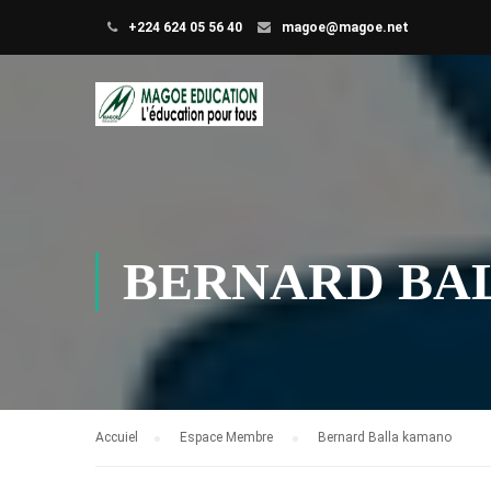
+224 624 05 56 40
magoe@magoe.net
BERNARD BA
Accuiel
Espace Membre
Bernard Balla kamano