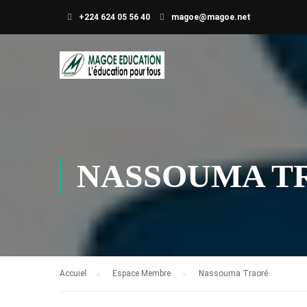
+224 624 05 56 40
magoe@magoe.net
NASSOUMA T
Accuiel
Espace Membre
Nassouma Traoré