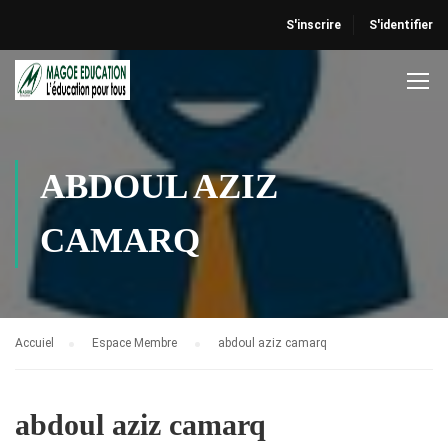
S'inscrire
S'identifier
ABDOUL AZIZ
CAMARQ
Accuiel
Espace Membre
abdoul aziz camarq
abdoul aziz camarq