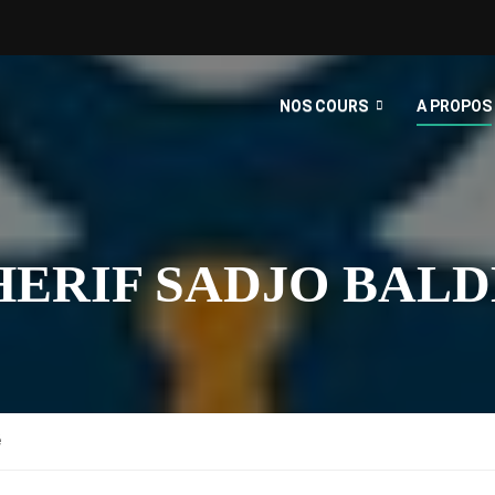
NOS COURS
A PROPOS
ERIF SADJO BALD
é