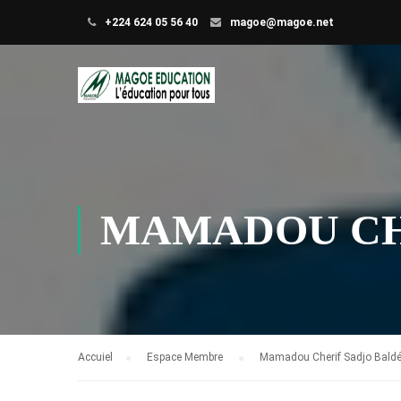
+224 624 05 56 40
magoe@magoe.net
MAMADOU CH
Accuiel
Espace Membre
Mamadou Cherif Sadjo Bald