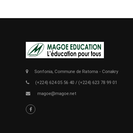
Sonfonia, Commune de Ratoma - Conakry
(+224) 624 05 56 40
/
(+224) 623 78 99 01
magoe@magoe.net