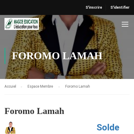
S'inscrire
S'identifier
FOROMO LAMAH
Accuiel
Espace Membre
Foromo Lamah
Foromo Lamah
Solde