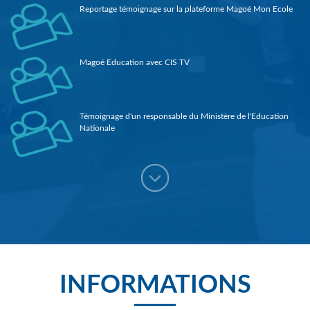
Reportage témoignage sur la plateforme Magoé Mon Ecole
Magoé Education avec CIS TV
Témoignage d'un responsable du Ministère de l'Education
Nationale
3ème prix Orange de entrepreneuriat social (Guinée 2018)
Reportage sur Magoé Education dans le journal de la RTG
INFORMATIONS
lancement de magoé éducation 1