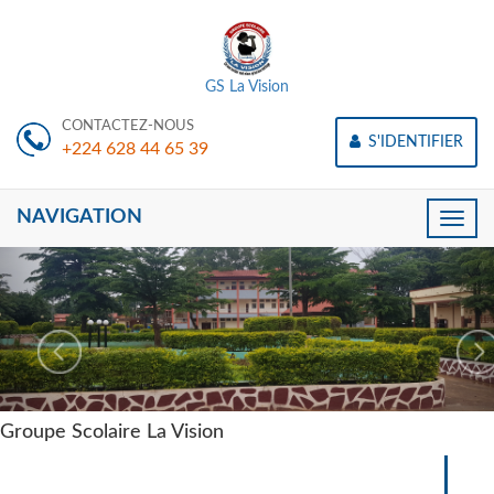
GS La Vision
CONTACTEZ-NOUS
S'IDENTIFIER
+224 628 44 65 39
NAVIGATION
Toggle
naviga
Groupe Scolaire La Vision