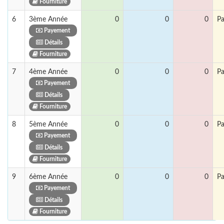
Fourniture
6
3ème Année
0
0
0
Pa
Payement
Détails
Fourniture
7
4ème Année
0
0
0
Pa
Payement
Détails
Fourniture
8
5ème Année
0
0
0
Pa
Payement
Détails
Fourniture
9
6ème Année
0
0
0
Pa
Payement
Détails
Fourniture