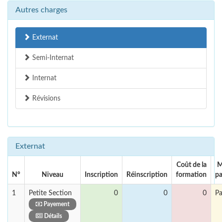
Autres charges
Externat
Semi-Internat
Internat
Révisions
Externat
Coût de la
M
N°
Niveau
Inscription
Réinscription
formation
p
1
Petite Section
0
0
0
Pa
Payement
Détails