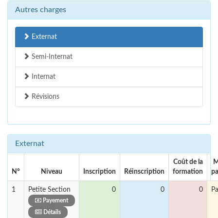
Autres charges
Externat
Semi-Internat
Internat
Révisions
Externat
Coût de la
M
N°
Niveau
Inscription
Réinscription
formation
p
1
Petite Section
0
0
0
Pa
Payement
Détails