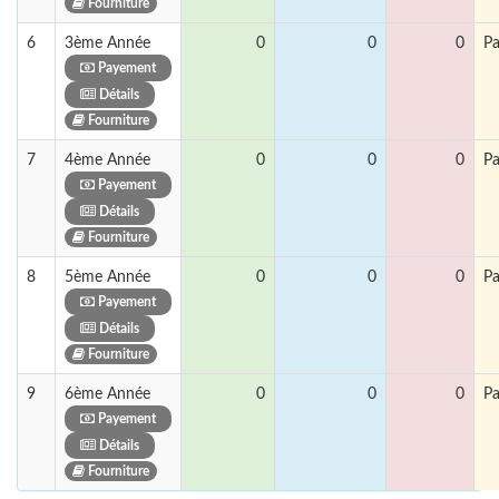
Fourniture
6
3ème Année
0
0
0
Pa
Payement
Détails
Fourniture
7
4ème Année
0
0
0
Pa
Payement
Détails
Fourniture
8
5ème Année
0
0
0
Pa
Payement
Détails
Fourniture
9
6ème Année
0
0
0
Pa
Payement
Détails
Fourniture