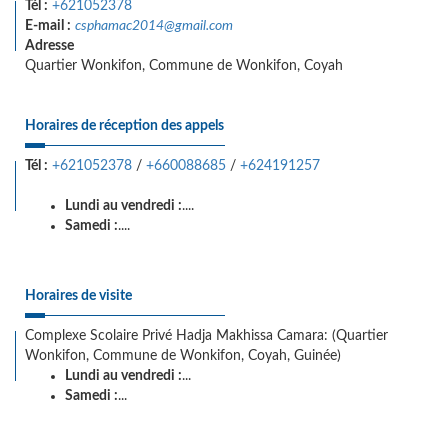
Tél :
+621052378
E-mail :
csphamac2014@gmail.com
Adresse
Quartier Wonkifon, Commune de Wonkifon, Coyah
Horaires de réception des appels
Tél :
+621052378
/
+660088685
/
+624191257
Lundi au vendredi :
....
Samedi :
....
Horaires de visite
Complexe Scolaire Privé Hadja Makhissa Camara: (Quartier
Wonkifon, Commune de Wonkifon, Coyah, Guinée)
Lundi au vendredi :
...
Samedi :
...