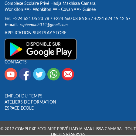
Complexe Scolaire Privé Hadja Makhissa Camara,
Wonkifon
==>
Wonkifon
==>
Coyah
==>
Guinée
Tel :
+224 621 05 23 78
/
+224 660 08 86 85
/
+224 624 19 12 57
E-mail :
csphamac2014@gmail.com
APPLICATION SUR PLAY STORE
CONTACTS
EMPLOI DU TEMPS
ATELIERS DE FORMATION
ESPACE ECOLE
© 2017 COMPLEXE SCOLAIRE PRIVÉ HADJA MAKHISSA CAMARA - TOUT
DROITS RÉSERVÉS