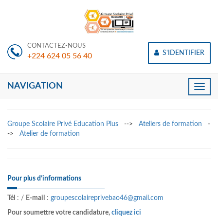
CONTACTEZ-NOUS
S'IDENTIFIER
+224 624 05 56 40
NAVIGATION
Toggle
naviga
Groupe Scolaire Privé Education Plus
-->
Ateliers de formation
-
->
Atelier de formation
Pour plus d’informations
Tél
:
/
E-mail
:
groupescolaireprivebao46@gmail.com
Pour soumettre votre candidature,
cliquez ici