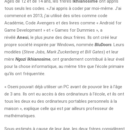
Agés de 12 et de 14 ans, les frères
Ikhianosime
ont appris
tous seuls les codes. «J'ai appris à coder par moi-même. J'ai
commencé en 2013, j'ai utilisé des sites comme code
Académie, Code Avengers et des livres comme « Android for
Game Development » et « Games for Dummies », a
révélé
Anesi
, le plus jeune des deux frères. Ils ont créé leur
propre société inspirée par Windows, nommée
BluDoors
. Leurs
modèles (
Steve Jobs, Mark Zuckerberg et Bill Gates
) et leur
mère
Ngozi Ikhianosime
, ont grandement contribué à leur éveil
pour la chose informatique, au même titre que l'école primaire
qu'ils ont fréquentée.
« Oseni pouvait déjà utiliser un PC avant de pouvoir lire à l'âge
de 3 ans. Ils ont eu accès à des ordinateurs à l'école, et ils ont
tous les deux eu des ordinateurs portables personnels à la
maison », explique celle qui est par ailleurs professeur de
mathématiques.
Sous-estimés à cause de leur âge, les deux frères considèrent