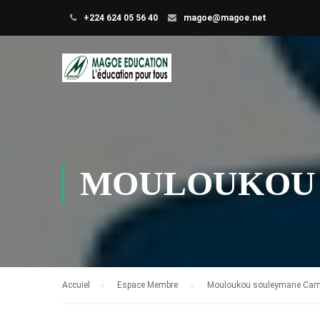
+224 624 05 56 40
magoe@magoe.net
MOULOUKOU
Accuiel
Espace Membre
Mouloukou souleymane Ca