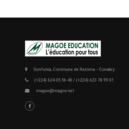
Sonfonia, Commune de Ratoma - Conakry
(+224) 624 05 56 40
/
(+224) 623 78 99 01
magoe@magoe.net