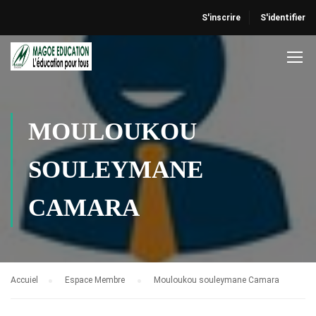
S'inscrire
S'identifier
MOULOUKOU
SOULEYMANE
CAMARA
Accuiel
Espace Membre
Mouloukou souleymane Camara