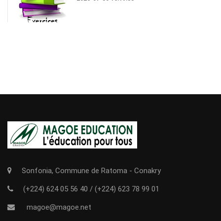
Sonfonia, Commune de Ratoma - Conakry
(+224) 624 05 56 40
/
(+224) 623 78 99 01
magoe@magoe.net