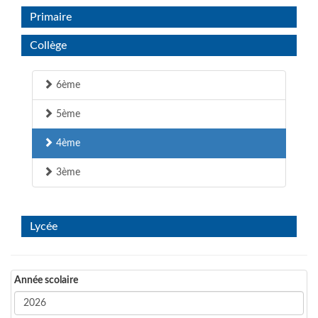
Primaire
Collège
6ème
5ème
4ème
3ème
Lycée
Année scolaire