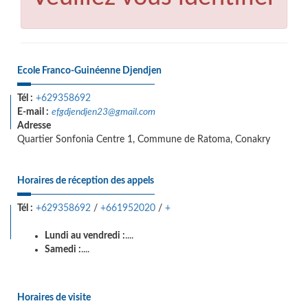
Ecole Franco-Guinéenne Djendjen
Tél :
+629358692
E-mail :
efgdjendjen23@gmail.com
Adresse
Quartier Sonfonia Centre 1, Commune de Ratoma, Conakry
Horaires de réception des appels
Tél :
+629358692
/
+661952020
/
+
Lundi au vendredi :
....
Samedi :
....
Horaires de visite