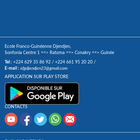
Ecole Franco-Guinéenne Djendjen,
Sonfonia Centre 1
==>
Ratoma
==>
Conakry
==>
Guinée
Tel :
+224 629 35 86 92
/
+224 661 95 20 20
/
E-mail :
efgdjendjen23@gmail.com
APPLICATION SUR PLAY STORE
CONTACTS