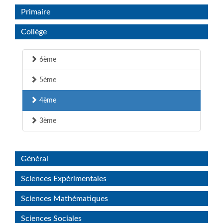
Primaire
Collège
6ème
5ème
4ème
3ème
Général
Sciences Expérimentales
Sciences Mathématiques
Sciences Sociales