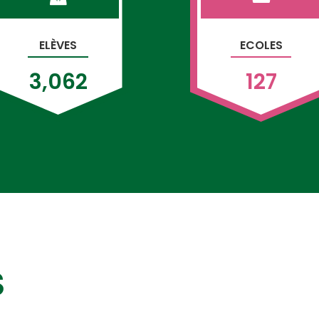
ELÈVES
ECOLES
3,062
127
S