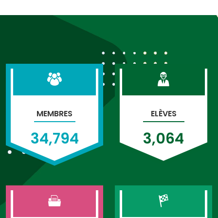
MEMBRES
ELÈVES
34,794
3,064