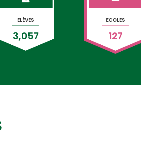
ELÈVES
ECOLES
3,057
127
S