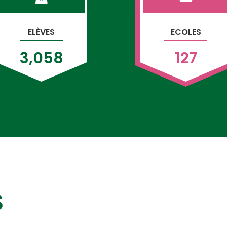
ELÈVES
ECOLES
3,058
127
S