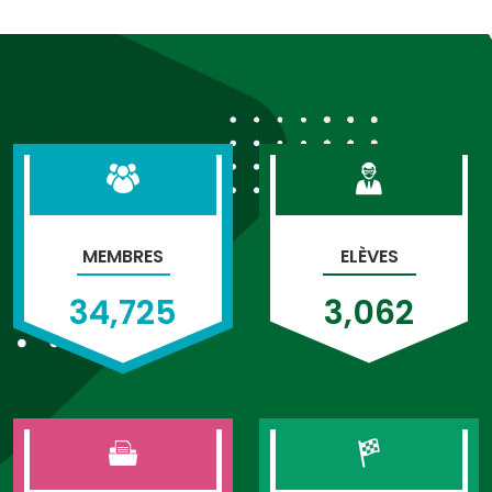
MEMBRES
ELÈVES
34,725
3,062