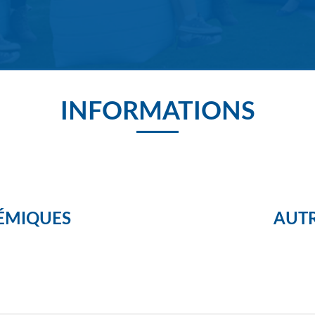
Re
INFORMATIONS
l
S
M
ÉMIQUES
AUTR
M