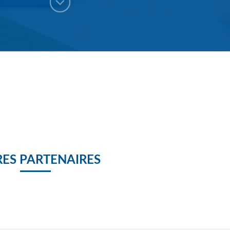
portage sur Magoé Education dans le journal de la RTG
ancement de magoé éducation 1
pot Magoé Magoé Education
Agoé Education presentation semaine du numérique 2018
ES PARTENAIRES
AGOE LAUREAT 2018