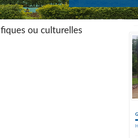
ifiques ou culturelles
G
H