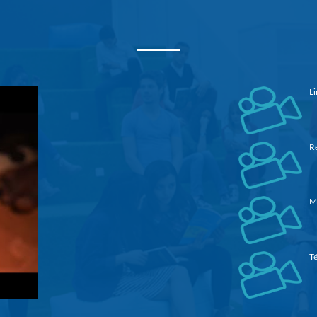
Li
Re
M
Té
3è